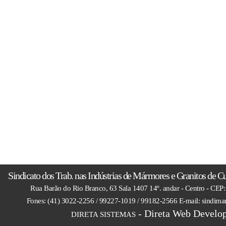
Sindicato dos Trab. nas Indústrias de Mármores e Granitos de C
Rua Barão do Rio Branco, 63 Sala 1407 14º. andar - Centro - CEP:
Fones: (41) 3022-2256 / 99227-1019 / 99182-2566 E-mail: sindim
- Direta Web Develop
DIRETA SISTEMAS