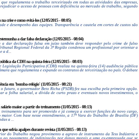
 que regulamenta o trabalho terceirizado em todas as atividades das empresas,
 prejudicar o acesso de pessoas com deficiência ao mercado de trabalho, segundo
na crise e como evitá-los (12/05/2015 - 08:05)
ade e desempenho das equipes. Transparência e cautela em cortes de custos são
temunha a dar falsa declaração (12/05/2015 - 08:04)
 a dar declaração falsa em juízo também deve responder pelo crime de falso
Tribunal Regional Federal da 3ª Região condenou um profissional por orientar a
 a d...
 pública da CDH na quinta-feira (12/05/2015 - 08:03)
Legislação Participativa (CDH) realiza na quinta-feira (14) audiência pública
Câmara que regulamenta e expande os contratos de terceirização no país. O debate
ncia em 'bomba-relógio' (11/05/2015 - 08:21)
 o futuro, o governador Beto Richa (PSDB) fez sua escolha pela primeira opção.
ar a folha salarial, a dívida de curto prazo e eventuais novos investimentos, o
salário maior a partir do treinamento (11/05/2015 - 08:13)
treinamento para ser promovido e já começa a exercer funções do novo cargo,
o maior. Com base nesse entendimento, a 17ª Vara do Trabalho de Brasília (DF)
as a ...
que sofria apalpes durante revista (11/05/2015 - 08:13)
ior do Trabalho negou provimento a agravo de instrumento da Tess Indústria e
ão ao pagamento de indenização por danos morais a uma ex-empregada que se