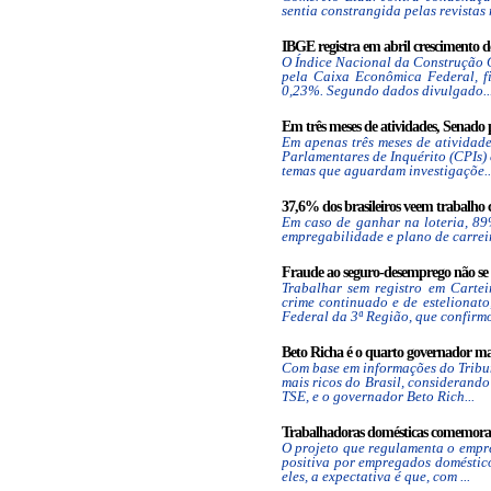
sentia constrangida pelas revistas r
IBGE registra em abril crescimento de
O Índice Nacional da Construção Ci
pela Caixa Econômica Federal, f
0,23%. Segundo dados divulgado..
Em três meses de atividades, Senado 
Em apenas três meses de atividade
Parlamentares de Inquérito (CPIs
temas que aguardam investigaçõe..
37,6% dos brasileiros veem trabalho c
Em caso de ganhar na loteria, 8
empregabilidade e plano de carreira
Fraude ao seguro-desemprego não se e
Trabalhar sem registro em Carte
crime continuado e de estelionato
Federal da 3ª Região, que confirmo
Beto Richa é o quarto governador mais
Com base em informações do Tribun
mais ricos do Brasil, considerand
TSE, e o governador Beto Rich...
Trabalhadoras domésticas comemoram 
O projeto que regulamenta o empre
positiva por empregados doméstico
eles, a expectativa é que, com ...