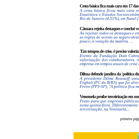
Cesta básica fica mais cara em 17 das 
A cesta básica ficou mais cara e
Estatística e Estudos Socioeconôm
Rio de Janeiro (4,51%), em Natal (3
Câmara rejeita destaques e conclui v
Ao rejeitar todos os destaques e 
as regras de acesso ao seguro-des
pouco, a votação da matéria. ...
'Em tempos de crise, é preciso valoriza
Evento da Fundação Dom Cabral 
valorização dos colaboradores, 
empresa em tempos atuais de crise 
Dilma defende jandira da 'política d
A presidente Dilma Rousseff usou
Feghali (PC do B/RJ), que foi alv
Freire (PPS-SP); "A política fica me
Venezuela proíbe terceirização em mei
Prazo para que empresas públicas
nesta quinta-feira. Diferentemente
terceirização, na Venezuela,...
primeira pág