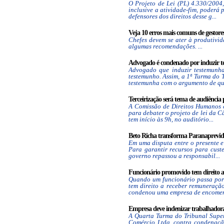
O Projeto de Lei (PL) 4.330/2004,
inclusive a atividade-fim, poderá
defensores dos direitos desse g...
Veja 10 erros mais comuns de gestores 
Chefes devem se ater à produtivid
algumas recomendações. ...
Advogado é condenado por induzir tes
Advogado que induzir testemunha
testemunho. Assim, a 1ª Turma do 
testemunha com o argumento de que
Terceirização será tema de audiência
A Comissão de Direitos Humanos e 
para debater o projeto de lei da 
tem início às 9h, no auditório...
Beto Richa transforma Paranaprevidê
Em uma disputa entre o presente e
Para garantir recursos para custe
governo repassou a responsabil...
Funcionário promovido tem direito a 
Quando um funcionário passa por 
tem direito a receber remuneraçã
condenou uma empresa de encomend
Empresa deve indenizar trabalhadora 
A Quarta Turma do Tribunal Super
Comércio Ltda. contra condenaç