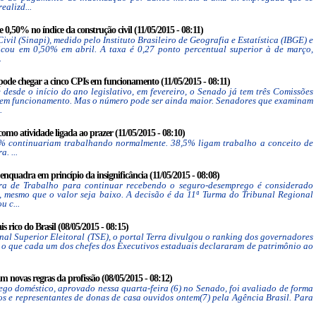
ealizd...
 0,50% no índice da construção civil (11/05/2015 - 08:11)
vil (Sinapi), medido pelo Instituto Brasileiro de Geografia e Estatística (IBGE) e
icou em 0,50% em abril. A taxa é 0,27 ponto percentual superior à de março,
.
pode chegar a cinco CPIs em funcionamento (11/05/2015 - 08:11)
 desde o início do ano legislativo, em fevereiro, o Senado já tem três Comissões
) em funcionamento. Mas o número pode ser ainda maior. Senadores que examinam
.
omo atividade ligada ao prazer (11/05/2015 - 08:10)
9% continuariam trabalhando normalmente. 38,5% ligam trabalho a conceito de
. ...
nquadra em princípio da insignificância (11/05/2015 - 08:08)
ira de Trabalho para continuar recebendo o seguro-desemprego é considerado
, mesmo que o valor seja baixo. A decisão é da 11ª Turma do Tribunal Regional
u c...
 rico do Brasil (08/05/2015 - 08:15)
al Superior Eleitoral (TSE), o portal Terra divulgou o ranking dos governadores
o o que cada um dos chefes dos Executivos estaduais declararam de patrimônio ao
novas regras da profissão (08/05/2015 - 08:12)
go doméstico, aprovado nessa quarta-feira (6) no Senado, foi avaliado de forma
s e representantes de donas de casa ouvidos ontem(7) pela Agência Brasil. Para