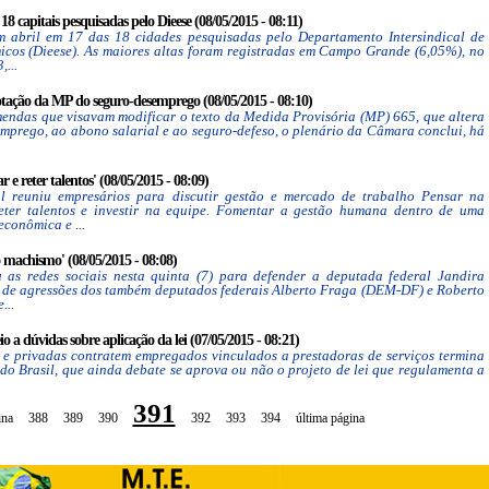
18 capitais pesquisadas pelo Dieese (08/05/2015 - 08:11)
m abril em 17 das 18 cidades pesquisadas pelo Departamento Intersindical de
icos (Dieese). As maiores altas foram registradas em Campo Grande (6,05%), no
,...
otação da MP do seguro-desemprego (08/05/2015 - 08:10)
emendas que visavam modificar o texto da Medida Provisória (MP) 665, que altera
emprego, ao abono salarial e ao seguro-defeso, o plenário da Câmara conclui, há
r e reter talentos' (08/05/2015 - 08:09)
reuniu empresários para discutir gestão e mercado de trabalho Pensar na
reter talentos e investir na equipe. Fomentar a gestão humana dentro de uma
econômica e ...
o machismo' (08/05/2015 - 08:08)
 as redes sociais nesta quinta (7) para defender a deputada federal Jandira
o de agressões dos também deputados federais Alberto Fraga (DEM-DF) e Roberto
...
o a dúvidas sobre aplicação da lei (07/05/2015 - 08:21)
 e privadas contratem empregados vinculados a prestadoras de serviços termina
 do Brasil, que ainda debate se aprova ou não o projeto de lei que regulamenta a
391
ina
388
389
390
392
393
394
última página