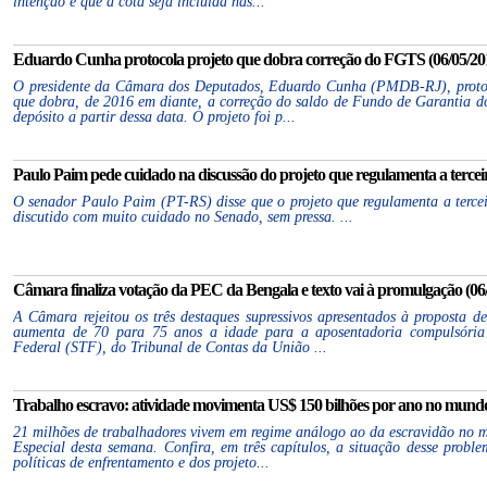
intenção é que a cota seja incluída nas...
Eduardo Cunha protocola projeto que dobra correção do FGTS (06/05/201
O presidente da Câmara dos Deputados, Eduardo Cunha (PMDB-RJ), protoc
que dobra, de 2016 em diante, a correção do saldo de Fundo de Garantia d
depósito a partir dessa data. O projeto foi p...
Paulo Paim pede cuidado na discussão do projeto que regulamenta a terceir
O senador Paulo Paim (PT-RS) disse que o projeto que regulamenta a terceir
discutido com muito cuidado no Senado, sem pressa. ...
Câmara finaliza votação da PEC da Bengala e texto vai à promulgação (06/
A Câmara rejeitou os três destaques supressivos apresentados à proposta 
aumenta de 70 para 75 anos a idade para a aposentadoria compulsória 
Federal (STF), do Tribunal de Contas da União ...
Trabalho escravo: atividade movimenta US$ 150 bilhões por ano no mundo 
21 milhões de trabalhadores vivem em regime análogo ao da escravidão no 
Especial desta semana. Confira, em três capítulos, a situação desse prob
políticas de enfrentamento e dos projeto...