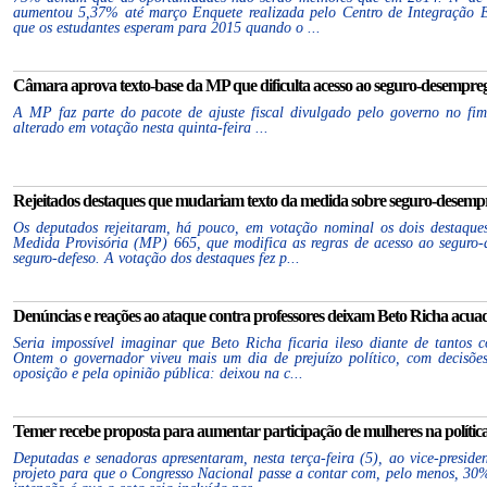
aumentou 5,37% até março Enquete realizada pelo Centro de Integração E
que os estudantes esperam para 2015 quando o ...
Câmara aprova texto-base da MP que dificulta acesso ao seguro-desemprego
A MP faz parte do pacote de ajuste fiscal divulgado pelo governo no fi
alterado em votação nesta quinta-feira ...
Rejeitados destaques que mudariam texto da medida sobre seguro-desempre
Os deputados rejeitaram, há pouco, em votação nominal os dois destaque
Medida Provisória (MP) 665, que modifica as regras de acesso ao seguro-
seguro-defeso. A votação dos destaques fez p...
Denúncias e reações ao ataque contra professores deixam Beto Richa acuado
Seria impossível imaginar que Beto Richa ficaria ileso diante de tantos 
Ontem o governador viveu mais um dia de prejuízo político, com decisõe
oposição e pela opinião pública: deixou na c...
Temer recebe proposta para aumentar participação de mulheres na política 
Deputadas e senadoras apresentaram, nesta terça-feira (5), ao vice-presid
projeto para que o Congresso Nacional passe a contar com, pelo menos, 30