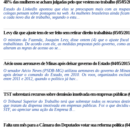
48% das mulheres se acham julgadas pelo que vestem no trabalho (05/05/20
Estudo do LinkedIn apontou que elas se preocupam mais com as roupas.
colegas pensam sobre postagens na web. As mulheres brasileiras ainda ficam
a cada novo dia de trabalho, segundo o estu...
Levy diz que ajuste tem de ser feito sem retirar direito trabalhista (05/05/201
O ministro da Fazenda, Joaquim Levy, disse ontem (4) que o ajuste fiscal d
trabalhistas. De acordo com ele, as medidas propostas pelo governo, como a
alteram as regras de acesso ao se...
Aécio usou aeronaves de Minas após deixar governo do Estado (04/05/2015 
O senador Aécio Neves (PSDB-MG) utilizou aeronaves do governo de Minas 
após deixar o comando do Estado, em 2010. Os voos, organizados exclusi
entre 2011 e 2012, quando o político já hav...
TST sobrestará recursos sobre demissão imotivada em empresas públicas (0
O Tribunal Superior do Trabalho terá que sobrestar todos os recursos des
que tratam da dispensa imotivada em empresas públicas. Foi o que decidiu 
STF, ao apreciar uma ação da Empresa B...
Falta um mês para a Câmara dos Deputados votar sua reforma política (04/