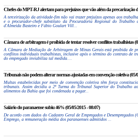
Chefes do MPT-RJ alertam para prejuízos que vão além da precarização do 
A terceirização da atividade-fim não vai trazer prejuízos apenas aos trabal
e o procurador-chefe substituto da Procuradoria Regional do Trabalho d
d'Almeida Basteiro e Fábio Goulart Vill...
Câmara de arbitragem é proibida de tentar resolver conflitos trabalhistas (0
A Câmara de Mediação de Arbitragem de Minas Gerais está proibida de pr
conflitos individuais trabalhistas, inclusive após o término do contrato de t
do empregado inviabiliza tal medida....
Tribunais não podem alterar normas ajustadas em convenção coletiva (05/0
Multas estabelecidas por meio de convenção coletiva têm força constituci
tribunais. Assim decidiu a 2ª Turma do Tribunal Superior do Trabalho a
alimentos da Bahia que foi condenada a pagar...
Salário do paranaense subiu 46% (05/05/2015 - 08:07)
De acordo com dados do Cadastro Geral de Empregados e Desempregados (C
Emprego, a remuneração média dos paranaenses admitidos ...