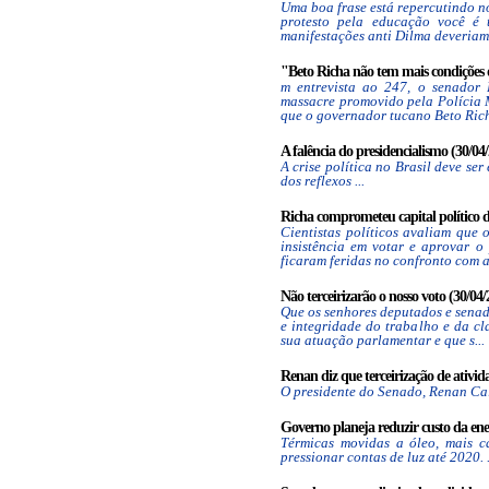
Uma boa frase está repercutindo n
protesto pela educação você é 
manifestações anti Dilma deveriam,
"Beto Richa não tem mais condições d
m entrevista ao 247, o senador
massacre promovido pela Polícia M
que o governador tucano Beto Rich
A falência do presidencialismo (30/04/
A crise política no Brasil deve s
dos reflexos ...
Richa comprometeu capital político de
Cientistas políticos avaliam que
insistência em votar e aprovar o
ficaram feridas no confronto com a 
Não terceirizarão o nosso voto (30/04/
Que os senhores deputados e senad
e integridade do trabalho e da cl
sua atuação parlamentar e que s...
Renan diz que terceirização de ativida
O presidente do Senado, Renan Calh
Governo planeja reduzir custo da ener
Térmicas movidas a óleo, mais ca
pressionar contas de luz até 2020. .