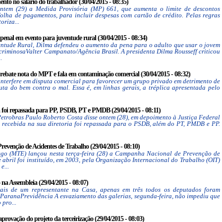
to no salário do trabalhador (30/04/2015 - 08:35)
ntem (29) a Medida Provisória (MP) 661, que aumenta o limite de descontos
olha de pagamentos, para incluir despesas com cartão de crédito. Pelas regras
oriza...
penal em evento para juventude rural (30/04/2015 - 08:34)
entude Rural, Dilma defendeu o aumento da pena para o adulto que usar o jovem
riminosaValter Campanato/Agência Brasil. A presidenta Dilma Rousseff criticou
.
te nota do MPT e fala em contaminação comercial (30/04/2015 - 08:32)
interfere em disputa comercial para favorecer um grupo privado em detrimento de
uta do bem contra o mal. Essa é, em linhas gerais, a tréplica apresentada pelo
 foi repassada para PP, PSDB, PT e PMDB (29/04/2015 - 08:11)
Petrobras Paulo Roberto Costa disse ontem (28), em depoimento à Justiça Federal
a recebida na sua diretoria foi repassada para o PSDB, além do PT, PMDB e PP.
.
venção de Acidentes de Trabalho (29/04/2015 - 08:10)
ego (MTE) lançou nesta terça-feira (28) a Campanha Nacional de Prevenção de
 abril foi instituído, em 2003, pela Organização Internacional do Trabalho (OIT)
e...
 na Assembleia (29/04/2015 - 08:07)
mais de um representante na Casa, apenas em três todos os deputados foram
 ParanaPrevidência A esvaziamento das galerias, segunda-feira, não impediu que
 pro...
aprovação do projeto da terceirização (29/04/2015 - 08:03)