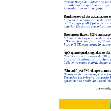
Robson Braga de Andrade se reuni
trabalhador' do que 'terceirizaçã
Andrade, disse nesta terça-fei...
Rendimento real dos trabalhadores t
A queda de rendimento médio real
do Emprego (PME) foi a maior d
anterior. De acordo com o Instituto 
Desemprego fica em 6,2% em março (
A taxa de desemprego medida mens
5,9%, em fevereiro, para 6,2% no
Para o IBGE, essa variação mostra 
Após quatro quedas seguidas, confian
Nos três primeiros meses de 2015,
às obras de infraestrutura. Após
0,8% entre março e abril, chegando 
'Blindada' pela PM, AL aprova mudan
Operação de guerra impede acess
Executivo em primeira discussão 
aproximar do prédio da Assembleia 
primeira pág