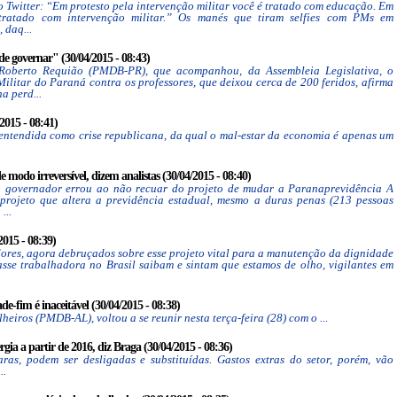
o Twitter: “Em protesto pela intervenção militar você é tratado com educação. Em
tratado com intervenção militar.” Os manés que tiram selfies com PMs em
 daq...
e governar" (30/04/2015 - 08:43)
 Roberto Requião (PMDB-PR), que acompanhou, da Assembleia Legislativa, o
ilitar do Paraná contra os professores, que deixou cerca de 200 feridos, afirma
a perd...
2015 - 08:41)
er entendida como crise republicana, da qual o mal-estar da economia é apenas um
 modo irreversível, dizem analistas (30/04/2015 - 08:40)
 o governador errou ao não recuar do projeto de mudar a Paranaprevidência A
 projeto que altera a previdência estadual, mesmo a duras penas (213 pessoas
...
2015 - 08:39)
ores, agora debruçados sobre esse projeto vital para a manutenção da dignidade
asse trabalhadora no Brasil saibam e sintam que estamos de olho, vigilantes em
de-fim é inaceitável (30/04/2015 - 08:38)
eiros (PMDB-AL), voltou a se reunir nesta terça-feira (28) com o ...
gia a partir de 2016, diz Braga (30/04/2015 - 08:36)
ras, podem ser desligadas e substituídas. Gastos extras do setor, porém, vão
..