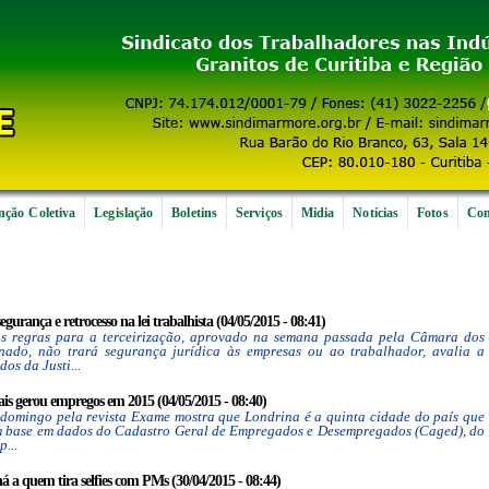
ção Coletiva
Legislação
Boletins
Serviços
Mídia
Notícias
Fotos
Con
gurança e retrocesso na lei trabalhista (04/05/2015 - 08:41)
as regras para a terceirização, aprovado na semana passada pela Câmara dos
ado, não trará segurança jurídica às empresas ou ao trabalhador, avalia a
os da Justi...
ais gerou empregos em 2015 (04/05/2015 - 08:40)
domingo pela revista Exame mostra que Londrina é a quinta cidade do país que
m base em dados do Cadastro Geral de Empregados e Desempregados (Caged), do
p...
 a quem tira selfies com PMs (30/04/2015 - 08:44)