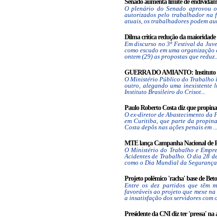
Senado aumenta limite de endividamen
O plenário do Senado aprovou o
autorizados pelo trabalhador na f
atuais, os trabalhadores podem aut
Dilma critica redução da maioridade 
Em discurso no 3º Festival da Juv
como escudo em uma organização c
ontem (29) as propostas que reduz..
GUERRA DO AMIANTO: Instituto reba
O Ministério Público do Trabalho 
outro, alegando uma inexistente l
Instituto Brasileiro do Crisot...
Paulo Roberto Costa diz que propina
O ex-diretor de Abastecimento da 
em Curitiba, que parte da propin
Costa depôs nas ações penais em ..
MTE lança Campanha Nacional de Pre
O Ministério do Trabalho e Empr
Acidentes de Trabalho. O dia 28 de
como o Dia Mundial da Segurança 
Projeto polêmico 'racha' base de Beto
Entre os dez partidos que têm 
favoráveis ao projeto que mexe na
a insatisfação dos servidores com o
Presidente da CNI diz ter 'pressa' na 