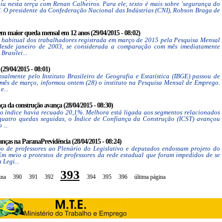
u nesta terça com Renan Calheiros. Para ele, texto é mais sobre 'segurança do
o'. O presidente da Confederação Nacional das Indústrias (CNI), Robson Braga de
em maior queda mensal em 12 anos (29/04/2015 - 08:02)
 habitual dos trabalhadores registrada em março de 2015 pela Pesquisa Mensal
esde janeiro de 2003, se considerada a comparação com mês imediatamente
Brasilei...
29/04/2015 - 08:01)
almente pelo Instituto Brasileiro de Geografia e Estatística (IBGE) passou de
 mês de março, informou ontem (28) o instituto na Pesquisa Mensal de Emprego.
e...
ça da construção avança (28/04/2015 - 08:30)
 o índice havia recuado 20,1%. Melhora está ligada aos segmentos relacionados
 quatro quedas seguidas, o Índice de Confiança da Construção (ICST) avançou
...
ças na ParanaPrevidência (28/04/2015 - 08:24)
o de professores ao Plenário do Legislativo e deputados endossam projeto do
Em meio a protestos de professores da rede estadual que foram impedidos de se
Legi...
393
ina
390
391
392
394
395
396
última página