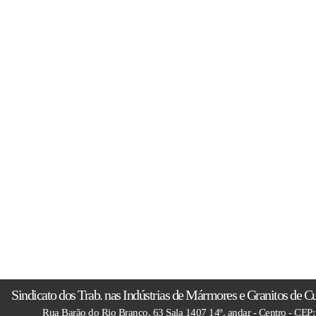
Sindicato dos Trab. nas Indústrias de Mármores e Granitos de C
Rua Barão do Rio Branco, 63 Sala 1407 14º. andar - Centro - CEP: