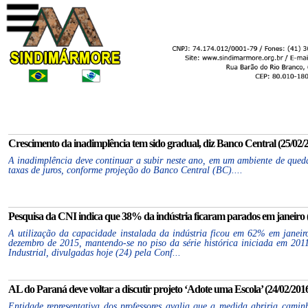
Crescimento da inadimplência tem sido gradual, diz Banco Central (25/02/2
A inadimplência deve continuar a subir neste ano, em um ambiente de qued
taxas de juros, conforme projeção do Banco Central (BC)....
Pesquisa da CNI indica que 38% da indústria ficaram parados em janeiro (
A utilização da capacidade instalada da indústria ficou em 62% em janeir
dezembro de 2015, mantendo-se no piso da série histórica iniciada em 20
Industrial, divulgadas hoje (24) pela Conf...
AL do Paraná deve voltar a discutir projeto ‘Adote uma Escola’ (24/02/2016
Entidade representativa dos professores avalia que a medida abriria cami