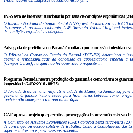
Trabalhadores em Empresas de Radiodifusão (Si...
INSS terá de indenizar funcionário por falta de condições ergonômicas (24/0
O Instituto Nacional do Seguro Social (INSS) terá de indenizar em R$ 10 mil
decorrentes de atividades laborais. A 4ª Turma do Tribunal Regional Federa
de condições ergonômicas adequada...
Advogada de prefeitura no Paraná é multada por concessão indevida de apo
O Tribunal de Contas do Estado do Paraná (TCE-PR) determinou a inst
apurar a responsabilidade da concessão de aposentadoria especial a 
(Campos Gerais), na qual não foi observado o requisito ...
Programa Jornada mostra produção do guaraná e como vivem os guaranalis
longevidade (24/02/2016 - 08:25)
O Jornada dessa semana viaja até a cidade de Maués, na Amazônia, para c
guaraná. O famoso fruto é usado para fazer várias bebidas, como refriger
também não começam o dia sem tomar água ...
CAE aprova projeto que permite a prorrogação de convenção coletiva de tr
A Comissão de Assuntos Econômicos (CAE) aprovou nesta terça-feira (23) 
de convenção ou acordo coletivo de trabalho. Como a Consolidação das L
superior a dois anos para esses instrumentos...