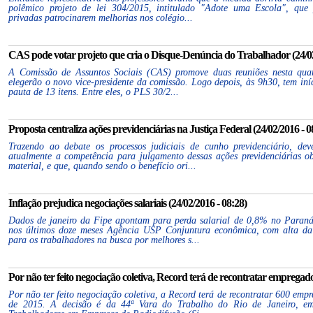
polêmico projeto de lei 304/2015, intitulado "Adote uma Escola", que 
privadas patrocinarem melhorias nos colégio...
CAS pode votar projeto que cria o Disque-Denúncia do Trabalhador (24/02
A Comissão de Assuntos Sociais (CAS) promove duas reuniões nesta quart
elegerão o novo vice-presidente da comissão. Logo depois, às 9h30, tem iní
pauta de 13 itens. Entre eles, o PLS 30/2...
Proposta centraliza ações previdenciárias na Justiça Federal (24/02/2016 - 0
Trazendo ao debate os processos judiciais de cunho previdenciário, dev
atualmente a competência para julgamento dessas ações previdenciárias o
material, e que, quando sendo o benefício ori...
Inflação prejudica negociações salariais (24/02/2016 - 08:28)
Dados de janeiro da Fipe apontam para perda salarial de 0,8% no Paraná
nos últimos doze meses Agência USP Conjuntura econômica, com alta da i
para os trabalhadores na busca por melhores s...
Por não ter feito negociação coletiva, Record terá de recontratar empregado
Por não ter feito negociação coletiva, a Record terá de recontratar 600 emp
de 2015. A decisão é da 44ª Vara do Trabalho do Rio de Janeiro, em